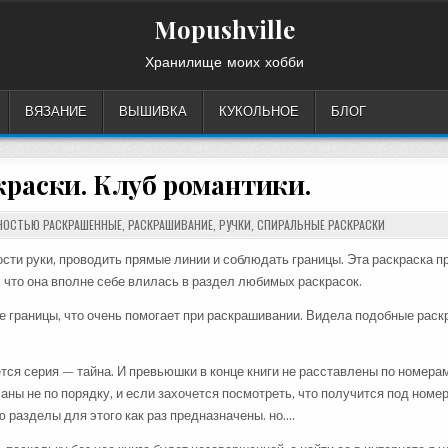
Mopushville
Хранилище моих хобби
ВЯЗАНИЕ
ВЫШИВКА
КУКОЛЬНОЕ
БЛОГ
раски. Клуб романтики.
НОСТЬЮ РАСКРАШЕННЫЕ
,
РАСКРАШИВАНИЕ
,
РУЧКИ
,
СПИРАЛЬНЫЕ РАСКРАСКИ
сти руки, проводить прямые линии и соблюдать границы. Эта раскраска 
, что она вполне себе влилась в раздел любимых раскрасок.
е границы, что очень помогает при раскрашивании. Видела подобные раск
ся серия — тайна. И превьюшки в конце книги не расставлены по номерам
ны не по порядку, и если захочется посмотреть, что получится под номер
ю разделы для этого как раз предназначены. но….