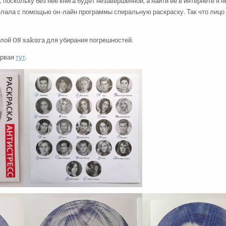
поскольку без нее книга будет незавершенной, а найти ее в интернете я н
лала с помощью он-лайн программы спиральную раскраску. Так что лицо т
елой 08 sakura для убирания погрешностей.
ервая
тут
.