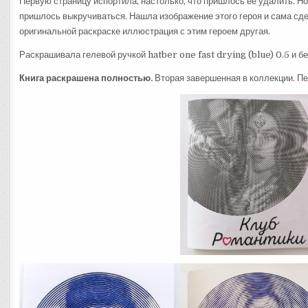
Первую страницу испортила, настолько, что пришлось ее удалить. Но, 
пришлось выкручиваться. Нашла изображение этого героя и сама сде
оригинальной раскраске иллюстрация с этим героем другая.
Раскрашивала гелевой ручкой hatber one fast drying (blue) 0.5 и б
Книга раскрашена полностью.
Вторая завершенная в коллекции. П