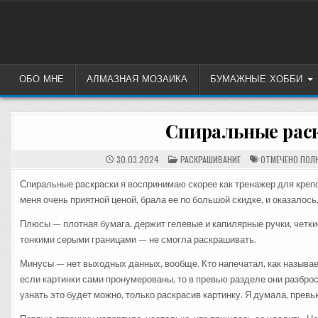
Перейти
к
содержимому
ОБО МНЕ
АЛМАЗНАЯ МОЗАИКА
БУМАЖНЫЕ ХОББИ
Спиральные раск
ОПУБЛИКОВАНО
30.03.2024
РАСКРАШИВАНИЕ
ОТМЕЧЕНО
ПОЛ
В
Спиральные раскраски я воспринимаю скорее как тренажер для крепо
меня очень приятной ценой, брала ее по большой скидке, и оказалось
Плюсы — плотная бумага, держит гелевые и капилярные ручки, четки
тонкими серыми границами — не смогла раскрашивать.
Минусы — нет выходных данных, вообще. Кто напечатал, как называет
если картинки сами пронумерованы, то в превью разделе они разброса
узнать это будет можно, только раскрасив картинку. Я думала, превь