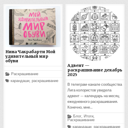
Нина Чакрабарти Мой
удивительный мир
обуви
Адвент —
раскрашивание декабрь
Опубликовано
Раскрашивание
2025
в
Помечено
карандаши
,
раскрашивание
В телеграм-канале сообщества
Лига колористов увидела
адвент — календарь на месяц
ежедневного раскрашивания.
Конечно, мне…
Опубликовано
Блог
,
Итоги
,
в
Раскрашивание
Помечено
карандаши
,
раскрашивание