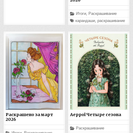
2026
Опубликовано
Итоги
,
Раскрашивание
в
Помечено
карандаши
,
раскрашивание
Раскрашено за март
Aeppol Четыре сезона
2026
Опубликовано
Раскрашивание
в
Опубликовано