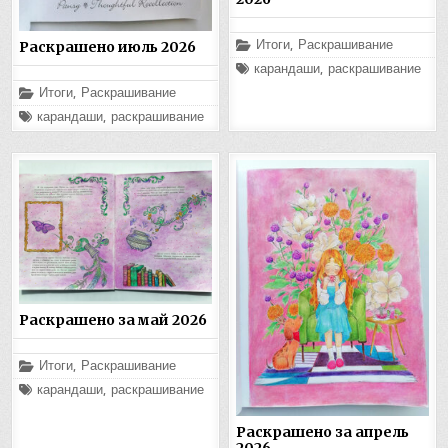
Опубликовано
Итоги
,
Раскрашивание
Раскрашено июль 2026
в
Помечено
карандаши
,
раскрашивание
Опубликовано
Итоги
,
Раскрашивание
в
Помечено
карандаши
,
раскрашивание
Раскрашено за май 2026
Опубликовано
Итоги
,
Раскрашивание
в
Помечено
карандаши
,
раскрашивание
Раскрашено за апрель