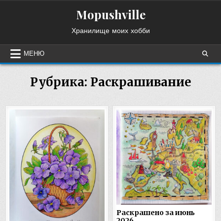
Перейти
Mopushville
к
содержимому
Хранилище моих хобби
МЕНЮ
Рубрика:
Раскрашивание
Раскрашено за июнь
2026