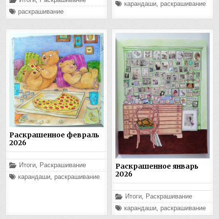
Итоги
,
Раскрашивание
Помечено
карандаши
,
раскрашивание
в
Помечено
раскрашивание
Раскрашенное февраль
2026
Опубликовано
Итоги
,
Раскрашивание
Раскрашенное январь
в
2026
Помечено
карандаши
,
раскрашивание
Опубликовано
Итоги
,
Раскрашивание
в
Помечено
карандаши
,
раскрашивание