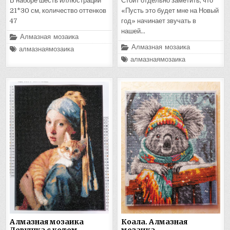
В наборе шесть иллюстраций
Стоит отдельно заметить, что
21*30 см, количество оттенков
«Пусть это будет мне на Новый
47
год» начинает звучать в
нашей…
Опубликовано
Алмазная мозаика
в
Опубликовано
Алмазная мозаика
Помечено
алмазнаямозаика
в
Помечено
алмазнаямозаика
Алмазная мозаика
Коала. Алмазная