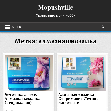
Перейти
Mopushville
к
содержимому
Хранилище моих хобби
МЕНЮ
Метка:
алмазнаямозаика
Эстетика аниме.
Алмазная мозаика
Алмазная мозаика
Сторимания. Летние
(сторимания)
животные