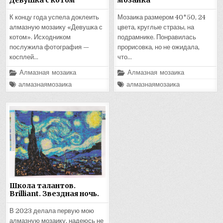
Девушка с котом
мозаика
К концу года успела доклеить
Мозаика размером 40*50, 24
алмазную мозаику «Девушка с
цвета, круглые стразы, на
котом». Исходником
подрамнике. Понравилась
послужила фотография —
прорисовка, но не ожидала,
косплей…
что…
Опубликовано
Опубликовано
Алмазная мозаика
Алмазная мозаика
в
в
Помечено
Помечено
алмазнаямозаика
алмазнаямозаика
Школа талантов.
Brilliant. Звездная ночь.
В 2023 делала первую мою
алмазную мозаику, надеюсь не