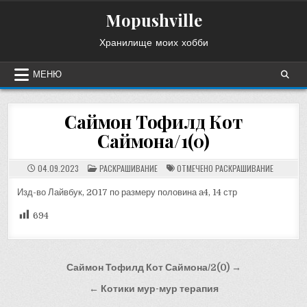
Перейти
Mopushville
к
содержимому
Хранилище моих хобби
МЕНЮ
Саймон Тофилд Кот
Саймона/1(0)
ОПУБЛИКОВАНО
04.09.2023
РАСКРАШИВАНИЕ
ОТМЕЧЕНО
РАСКРАШИВАНИЕ
В
Изд-во Лайвбук, 2017 по размеру половина а4, 14 стр
694
Навигация
Саймон Тофилд Кот Саймона/2(0) →
по
← Котики мур-мур терапия