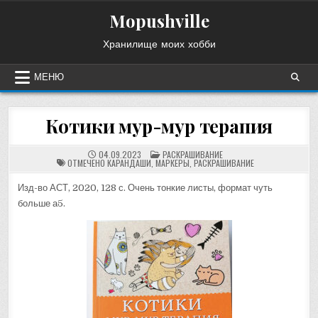
Перейти
Mopushville
к
содержимому
Хранилище моих хобби
МЕНЮ
Котики мур-мур терапия
ОПУБЛИКОВАНО
04.09.2023
РАСКРАШИВАНИЕ
В
ОТМЕЧЕНО
КАРАНДАШИ
,
МАРКЕРЫ
,
РАСКРАШИВАНИЕ
Изд-во АСТ, 2020, 128 с. Очень тонкие листы, формат чуть
больше а5.