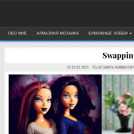
Перейти
к
содержимому
ОБО МНЕ
АЛМАЗНАЯ МОЗАИКА
БУМАЖНЫЕ ХОББИ
Swappin 
23.03.2021
ОСТАВИТЬ КОММЕНТАР