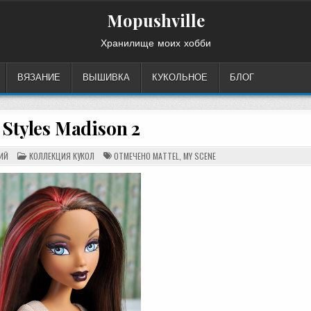
Mopushville
Хранилище моих хобби
ВЯЗАНИЕ
ВЫШИВКА
КУКОЛЬНОЕ
БЛОГ
Styles Madison 2
НА
ОПУБЛИКОВАНО
ИЙ
КОЛЛЕКЦИЯ КУКОЛ
ОТМЕЧЕНО
MATTEL
,
MY SCENE
SWAPPIN
В
STYLES
MADISON
2