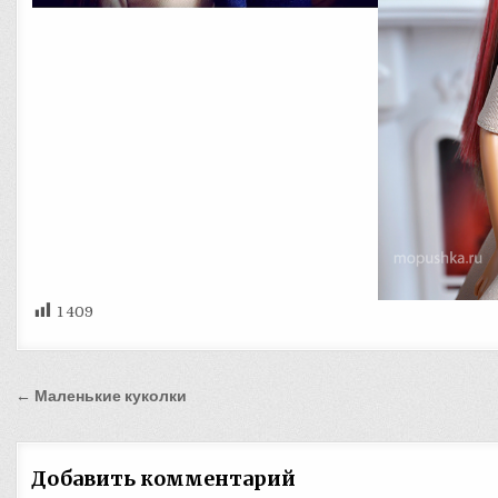
1 409
Навигация
← Маленькие куколки
по
записям
Добавить комментарий