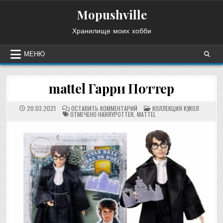
Перейти
Mopushville
к
содержимому
Хранилище моих хобби
МЕНЮ
mattel Гарри Поттер
НА
ОПУБЛИКОВАНО
20.03.2021
ОСТАВИТЬ КОММЕНТАРИЙ
КОЛЛЕКЦИЯ КУКОЛ
MATTEL
В
ОТМЕЧЕНО
HARRYPOTTER
,
MATTEL
ГАРРИ
ПОТТЕР