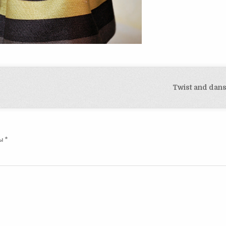
Twist and dan
ны
*