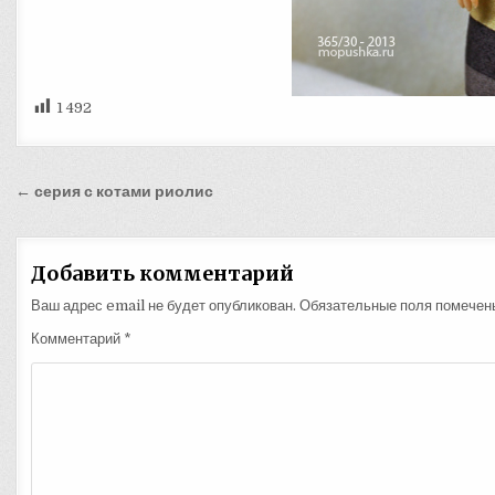
1 492
Навигация
← серия с котами риолис
по
записям
Добавить комментарий
Ваш адрес email не будет опубликован.
Обязательные поля помече
Комментарий
*