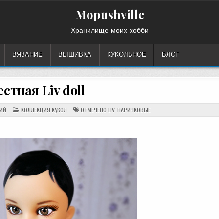
Mopushville
Хранилище моих хобби
ВЯЗАНИЕ
ВЫШИВКА
КУКОЛЬНОЕ
БЛОГ
стная Liv doll
НА
ОПУБЛИКОВАНО
ИЙ
КОЛЛЕКЦИЯ КУКОЛ
ОТМЕЧЕНО
LIV
,
ПАРИЧКОВЫЕ
НЕИЗВЕСТНАЯ
В
LIV
DOLL