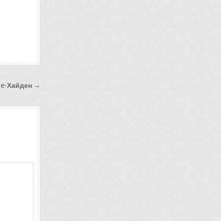
se-Хайден →