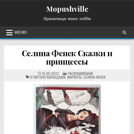
Перейти
Mopushville
к
содержимому
Хранилище моих хобби
МЕНЮ
Селина Фенек Сказки и
принцессы
ОПУБЛИКОВАНО
15.09.2023
РАСКРАШИВАНИЕ
В
ОТМЕЧЕНО
КАРАНДАШИ
,
МАРКЕРЫ
,
СЕЛИНА ФЕНЕК