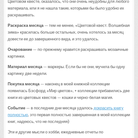
Цветовом квесте, оказалось, что они очень неудобны для любого
материала, или я не нашла такие, которыми бы было удобно их
раскрашивать.
Раскраска месяца
— тем не менее, «Цветовой квест. Волшебная
зима» красилась больше остальных, очень хотелось за месяц
довести ее до завершенного вида, и это удалось.
Очарование
— по-прежнему нравится раскрашивать мозаичные
картинки.
Материал месяца
— маркеры. Если бы не они, мучила бы одну
картинку две недели.
Покупка месяца
— наконец в моей книжной коллекции
появилась Бэсфорд «Мир цветов», + коллекции прибавились две
книги из цветовых квестов — кошки и черно-белая магия.
Событие
— в последние дни месяца удалось
докрасить книгу
полностью
, это первая полностью завершенная в моей коллекции
книг, надеюсь, что не последняя)
Эти и другие мысли о хобби, ежедневные отчеты по