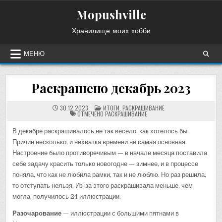
Перейти
Mopushville
к
содержимому
Хранилище моих хобби
МЕНЮ
Раскрашено декабрь 2023
ОПУБЛИКОВАНО
30.12.2023
ИТОГИ
,
РАСКРАШИВАНИЕ
В
ОТМЕЧЕНО
РАСКРАШИВАНИЕ
В декабре раскрашивалось не так весело, как хотелось бы.
Причин несколько, и нехватка времени не самая основная.
Настроение было противоречивым — в начале месяца поставила
себе задачу красить только новогодне — зимнее, и в процессе
поняла, что как не любила рамки, так и не люблю. Но раз решила,
то отступать нельзя. Из-за этого раскрашивала меньше, чем
могла, получилось 24 иллюстрации.
Разочарование
— иллюстрации с большими пятнами в