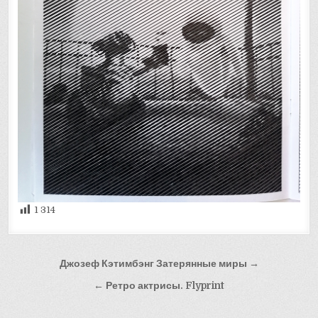
1 314
Навигация
Джозеф Кэтимбэнг Затерянные миры →
по
← Ретро актрисы. Flyprint
записям