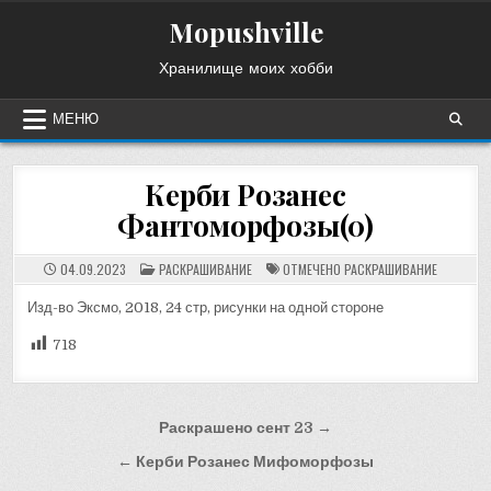
Перейти
Mopushville
к
содержимому
Хранилище моих хобби
МЕНЮ
Керби Розанес
Фантоморфозы(0)
ОПУБЛИКОВАНО
04.09.2023
РАСКРАШИВАНИЕ
ОТМЕЧЕНО
РАСКРАШИВАНИЕ
В
Изд-во Эксмо, 2018, 24 стр, рисунки на одной стороне
718
Навигация
Раскрашено сент 23 →
по
← Керби Розанес Мифоморфозы