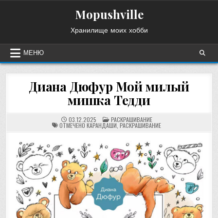
Перейти
Mopushville
к
содержимому
Хранилище моих хобби
МЕНЮ
Диана Дюфур Мой милый
мишка Тедди
ОПУБЛИКОВАНО
03.12.2025
РАСКРАШИВАНИЕ
В
ОТМЕЧЕНО
КАРАНДАШИ
,
РАСКРАШИВАНИЕ