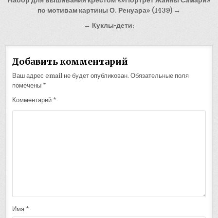
Навигация
Набор для вышивания крестом «»Портрет Жанны Самари»
по
по мотивам картины О. Ренуара» (1439) →
записям
← Куклы-дети:
Добавить комментарий
Ваш адрес email не будет опубликован.
Обязательные поля
помечены
*
Комментарий
*
Имя
*