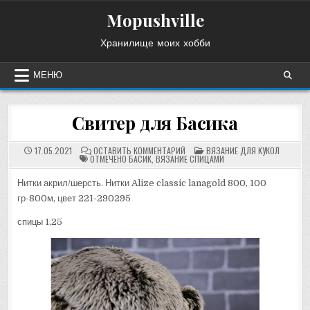
Перейти
Mopushville
к
содержимому
Хранилище моих хобби
МЕНЮ
Свитер для Басика
НА
ОПУБЛИКОВАНО
17.05.2021
ОСТАВИТЬ КОММЕНТАРИЙ
ВЯЗАНИЕ ДЛЯ КУКОЛ
СВИТЕР
В
ОТМЕЧЕНО
БАСИК
,
ВЯЗАНИЕ СПИЦАМИ
ДЛЯ
БАСИКА
Нитки акрил/шерсть. Нитки Alize classic lanagold 800, 100
гр-800м, цвет 221-290295
спицы 1,25