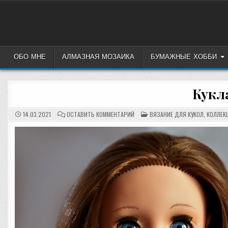
Перейти
к
содержимому
ОБО МНЕ
АЛМАЗНАЯ МОЗАИКА
БУМАЖНЫЕ ХОББИ
Кукла
НА
ОПУБЛИКОВАНО
14.03.2021
ОСТАВИТЬ КОММЕНТАРИЙ
ВЯЗАНИЕ ДЛЯ КУКОЛ
,
КОЛЛЕК
КУКЛА
В
«ВЕСНА»
АСЯ