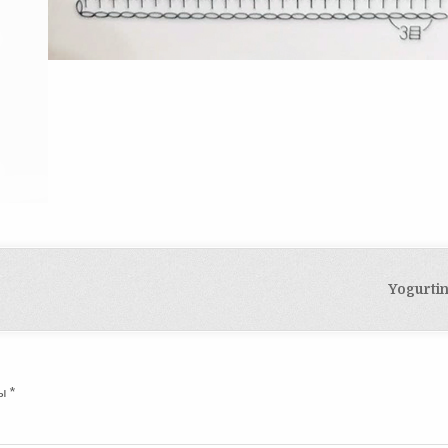
Yogurtin
ны
*