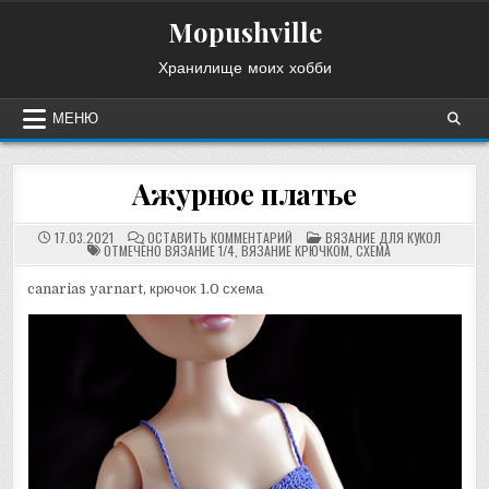
Перейти
Mopushville
к
содержимому
Хранилище моих хобби
МЕНЮ
Ажурное платье
НА
ОПУБЛИКОВАНО
17.03.2021
ОСТАВИТЬ КОММЕНТАРИЙ
ВЯЗАНИЕ ДЛЯ КУКОЛ
АЖУРНОЕ
В
ОТМЕЧЕНО
ВЯЗАНИЕ 1/4
,
ВЯЗАНИЕ КРЮЧКОМ
,
СХЕМА
ПЛАТЬЕ
canarias yarnart, крючок 1.0 схема