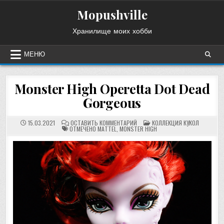
Перейти
Mopushville
к
содержимому
Хранилище моих хобби
МЕНЮ
Monster High Operetta Dot Dead
Gorgeous
НА
ОПУБЛИКОВАНО
15.03.2021
ОСТАВИТЬ КОММЕНТАРИЙ
КОЛЛЕКЦИЯ КУКОЛ
MONSTER
В
ОТМЕЧЕНО
MATTEL
,
MONSTER HIGH
HIGH
OPERETTA
DOT
DEAD
GORGEOUS