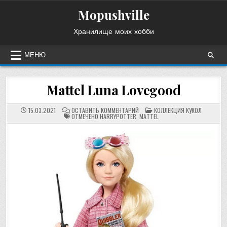
Перейти
Mopushville
к
содержимому
Хранилище моих хобби
МЕНЮ
Mattel Luna Lovegood
НА
ОПУБЛИКОВАНО
15.03.2021
ОСТАВИТЬ КОММЕНТАРИЙ
КОЛЛЕКЦИЯ КУКОЛ
MATTEL
В
ОТМЕЧЕНО
HARRYPOTTER
,
MATTEL
LUNA
LOVEGOOD