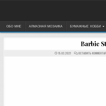
Перейти
к
содержимому
ОБО МНЕ
АЛМАЗНАЯ МОЗАИКА
БУМАЖНЫЕ ХОББИ
Barbie S
15.03.2021
ОСТАВИТЬ КОММЕНТА