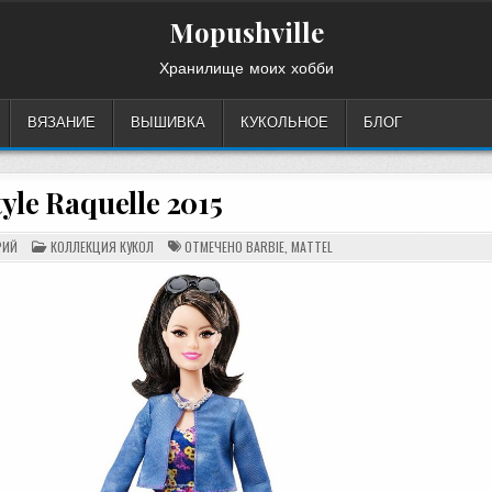
Mopushville
Хранилище моих хобби
ВЯЗАНИЕ
ВЫШИВКА
КУКОЛЬНОЕ
БЛОГ
tyle Raquelle 2015
НА
ОПУБЛИКОВАНО
РИЙ
КОЛЛЕКЦИЯ КУКОЛ
ОТМЕЧЕНО
BARBIE
,
MATTEL
BARBIE
В
STYLE
RAQUELLE
2015