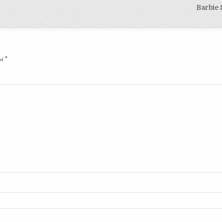
Barbie 
ны
*