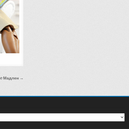
le Мадлен →