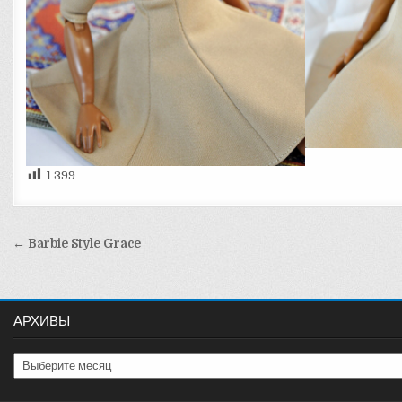
1 399
Навигация
← Barbie Style Grace
по
записям
АРХИВЫ
Архивы