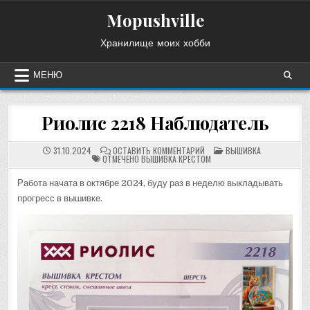
Перейти
Mopushville
к
содержимому
Хранилище моих хобби
МЕНЮ
Риолис 2218 Наблюдатель
НА
ОПУБЛИКОВАНО
31.10.2024
ОСТАВИТЬ КОММЕНТАРИЙ
ВЫШИВКА
РИОЛИС
В
ОТМЕЧЕНО
ВЫШИВКА КРЕСТОМ
2218
НАБЛЮДАТЕЛЬ
Работа начата в октябре 2024, буду раз в неделю выкладывать
прогресс в вышивке.