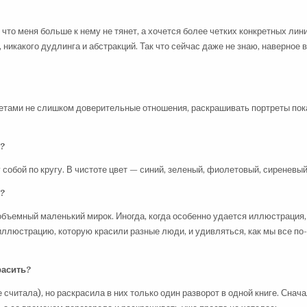
что меня больше к нему не тянет, а хочется более четких конкретных лини
 никакого дудлинга и абстракций. Так что сейчас даже не знаю, наверное в
третами не слишком доверительные отношения, раскрашивать портреты пок
ь?
собой по кругу. В чистоте цвет — синий, зеленый, фиолетовый, сиреневый
е?
 объемный маленький мирок. Иногда, когда особенно удается иллюстрация
иллюстрацию, которую красили разные люди, и удивляться, как мы все по
расить?
е считала), но раскрасила в них только один разворот в одной книге. Снач