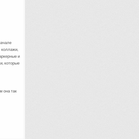
начале
, коллажи,
аркерные и
и, которые
м она так