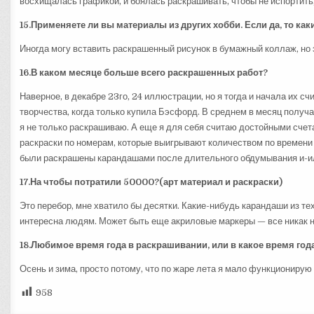
восхищалась графикой, и боялась раскрашивать, чтобы не испортить,
15.Применяете ли вы материалы из других хобби. Если да, то как
Иногда могу вставить раскрашенный рисунок в бумажный коллаж, но 
16.В каком месяце больше всего раскрашенных работ?
Наверное, в декабре 23го, 24 иллюстрации, но я тогда и начала их с
творчества, когда только купила Бэсфорд. В среднем в месяц получ
я не только раскрашиваю. А еще я для себя считаю достойными сче
раскраски по номерам, которые выигрывают количеством по времени 
были раскрашены карандашами после длительного обдумывания и-и
17.На чтобы потратили 50000?(арт материал и раскраски)
Это перебор, мне хватило бы десятки. Какие-нибудь карандаши из тех,
интересна людям. Может быть еще акриловые маркеры — все никак н
18.Любимое время года в раскрашивании, или в какое время го
Осень и зима, просто потому, что по жаре лета я мало функционирую
958