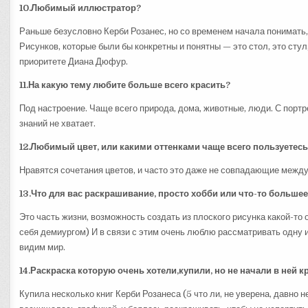
10.Любимый иллюстратор?
Раньше безусловно Керби Розанес, но со временем начала понимать, 
Рисунков, которые были бы конкретны и понятны — это стол, это стул,
приоритете Диана Дюфур.
11.На какую тему любите больше всего красить?
Под настроение. Чаще всего природа, дома, животные, люди. С пор
знаний не хватает.
12.Любимый цвет, или какими оттенками чаще всего пользуетес
Нравятся сочетания цветов, и часто это даже не совпадающие между 
13.Что для вас раскрашивание, просто хобби или что-то больше
Это часть жизни, возможность создать из плоского рисунка какой-то
себя демиургом) И в связи с этим очень люблю рассматривать одну 
видим мир.
14.Раскраска которую очень хотели,купили, но не начали в ней к
Купила несколько книг Керби Розанеса (5 что ли, не уверена, давно н