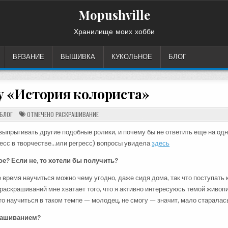
Mopushville
Хранилище моих хобби
ВЯЗАНИЕ
ВЫШИВКА
КУКОЛЬНОЕ
БЛОГ
у «История колориста»
ОПУБЛИКОВАНО
БЛОГ
ОТМЕЧЕНО
РАСКРАШИВАНИЕ
В
и выпрыгивать другие подобные ролики, и почему бы не ответить еще на од
ресс в творчестве…или регресс) вопросы увидела
здесь
кое? Если не, то хотели бы получить?
 время научиться можно чему угодно, даже сидя дома, так что поступать 
раскрашиваний мне хватает того, что я активно интересуюсь темой живопи
то научиться в таком темпе — молодец, не смогу — значит, мало старалас
крашиванием?