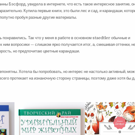
ны Бэсфорд, увидела в интернете, что есть такое интересное занятие, он
аразительно. Купила первые книги, это были лес и сад, и карандаши, котор
, попутно пробуя разные другие материалы.
 понравились. Так что у меня в работе в основном staedtler обычные и
 ним вопросики — слишком ярко получается итог, а, смешивая оттенки, н
корость, но предпочитаю цветные карандаши.
епонятны. Хотела бы попробовать, но интерес не настолько активный, мож
 всего протекает на изнаночную сторону страницы, поэтому даже хотя бы 