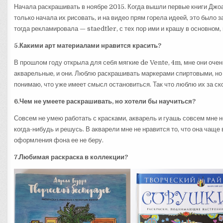
Начала раскрашивать в ноябре 2015. Когда вышли первые книги Джоан
только начала их рисовать, и на видео прям горела идеей, это было з
тогда рекламировала — staedtler, с тех пор ими и крашу в основном
5.Какими арт материалами нравится красить?
В прошлом году открыла для себя мягкие de Vente, 4m, мне они очень
акварельные, и они. Люблю раскрашивать маркерами спиртовыми, но к
понимаю, что уже имеет смысл остановиться. Так что люблю их за с
6.Чем не умеете раскрашивать, но хотели бы научиться?
Совсем не умею работать с красками, акварель и гуашь совсем мне н
когда-нибудь и решусь. В акварели мне не нравится то, что она чаще
оформления фона ее не беру.
7.Любимая раскраска в коллекции?