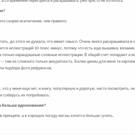
 а со временем перегорела и раскрашивать уже просто не хотелось.
ие?
это скорее исключение, чем правило.
читать, до этого не думала, что имеет смысл. Очень много раскрашивала в 
ается иллюстраций 10 плюс-минус, потому что есть еще вышивка, вязание
та только карандашные сложные иллюстрации. В общий счет попадают и м
— там из сложного только аккуратность. Более ценны для меня те картинк
ли подбора фото рефренсов.
 что у меня еще нет, и книгу, популярную и дорогую, чисто посмотреть, че
е соберусь их попробовать.
да больше вдохновения?
 в принципе, а в хорошую погоду весны хочется больше гулять.