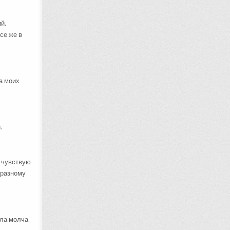
й.
се же в
а моих
.
, чувствую
-разному
ала молча