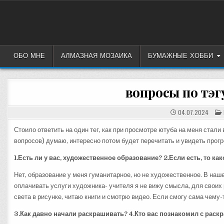
Перейти
к
содержимому
ОБО МНЕ
АЛМАЗНАЯ МОЗАИКА
БУМАЖНЫЕ ХОББИ
вопросы по тэг
04.07.2024
Стоило ответить на один тег, как при просмотре ютуба на меня стал
вопросов) думаю, интересно потом будет перечитать и увидеть прог
1.Есть ли у вас, художественное образование? 2.Если есть, то ка
Нет, образование у меня гуманитарное, но не художественное. В наше
оплачивать услуги художника- учителя я не вижу смысла, для своих 
света в рисунке, читаю книги и смотрю видео. Если смогу сама чему-
3.Как давно начали раскрашивать?
4.Кто вас познакомил с рас