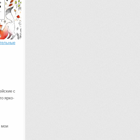
тельные
ейские с
то ярко-
 мои