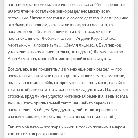
цветовой круг времени, затраченного на все хобби — процентов
80 это чтение, остальное ровно разделено между всем
остальным. Читаю я постоянно, с самого детства. И если раньше
это была, в основном, детская литература и классика, то
последние лет 15 это исключительно фэнтези, литрпг и
постапокалипсис. Любимый автор — Андрей Круз («Эпоха
мертвых», «На пороге тьмы», «Земля лишних»). Был период
увлечения стихами, писала сама, но недолго) Любимый автор
Анна Ахматова, много её стихотворений знаю наизусть.
Вот думаю, а не прицепить ли в меню еще один раздел — про
прочитанные книги, или просто делать записи в блог с метками,
ведь главное мое хобби, которое уже есть часть меня, на сайте-
то и не отображено, и это странно, если задуматься. Но, с другой
стороны, вряд ли мне удастся интересная рецензия, ведь всегда
лучше читать оригинальный текст, чем чей-то пересказ и
впечатления. В общем буду думать, сайт и так переполнен
разными вещами, скоро с полок все вываливаться начнёт)
Так что моё лето — это жара и книги, и только поздним вечером
хватает сил на раскрашивание.