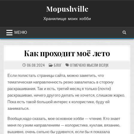
Перейти
Mopushville
к
содержимому
Хранилище моих хобби
МЕНЮ
Как проходит моё лето
ОПУБЛИКОВАНО
06.08.2024
БЛОГ
ОТМЕЧЕНО
МЫСЛИ ВСЛУХ
В
Если полистать страницы сайта, можно заметить, что
тематическая направленность резко завалилась в сторону
раскрашивания. Так и есть, третий месяц я только (почти)
раскрашиваю, ничего другого делать не хочется, слишком жарко.
Пока есть такой большой интерес к колористике, буду ей
заниматься.
Вообще,надо сказать, мое основное хобби — чтение. Кто знает
меня по узким направлениям — колористике, куклам, вязанию,
вышивке, очень сильно бы удивился, если бы я показала